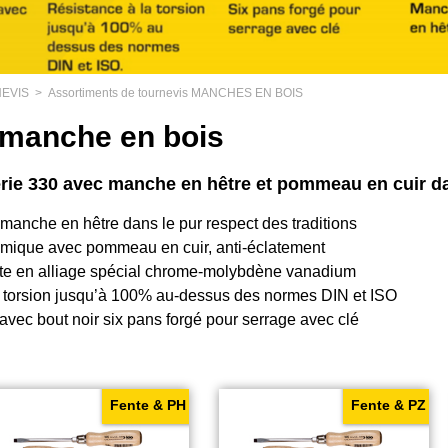
NEVIS
>
Assortiments de tournevis MANCHES EN BOIS
 manche en bois
rie 330 avec manche en hêtre et pommeau en cuir dan
manche en hêtre dans le pur respect des traditions
ique avec pommeau en cuir, anti-éclatement
te en alliage spécial chrome-molybdène vanadium
a torsion jusqu’à 100% au-dessus des normes DIN et ISO
ec bout noir six pans forgé pour serrage avec clé
Fente & PH
Fente & PZ