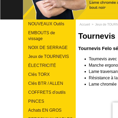
NOUVEAUX Outils
Accueil
>
Jeux de TOUR
EMBOUTS de
Tournevis
vissage
NOIX DE SERRAGE
Tournevis Felo sé
Jeux de TOURNEVIS
Tournevis avec 
Manche ergonom
ÉLECTRICITÉ
Lame traversan
Clés TORX
Résistance à l
Clés BTR / ALLEN
Lame chromée av
COFFRETS d'outils
PINCES
Achats EN GROS