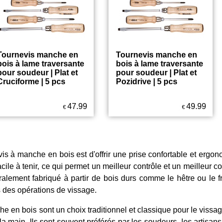
Tournevis manche en
Tournevis manche en
bois à lame traversante
bois à lame traversante
pour soudeur | Plat et
pour soudeur | Plat et
Cruciforme | 5 pcs
Pozidrive | 5 pcs
47.99
49.99
€
€
evis à manche en bois est d'offrir une prise confortable et erg
cile à tenir, ce qui permet un meilleur contrôle et un meilleur c
lement fabriqué à partir de bois durs comme le hêtre ou le frê
s des opérations de vissage.
e en bois sont un choix traditionnel et classique pour le vissag
a main. Ils sont souvent préférés par les soudeurs, les artisans