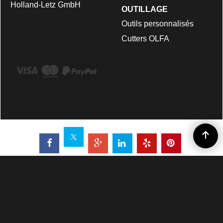
Holland-Letz GmbH
OUTILLAGE
Outils personnalisés
Cutters OLFA
*Opération spéciale : Livraison Gratuite en France
métropolitaine seulement pour les commandes en ligne (hors
devis)
.
OUTILS-FELO | TRADE ALCHEMY
204 av. de Colmar 67100 STRASBOURG (FRANCE) | ✉
CONTACT@OUTILS-FELO.FR
☎ 03 88 39 78 37