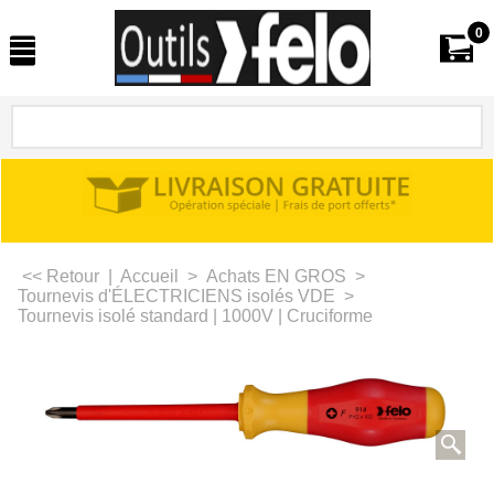
0
<< Retour
|
Accueil
>
Achats EN GROS
>
Tournevis d'ÉLECTRICIENS isolés VDE
>
Tournevis isolé standard | 1000V | Cruciforme