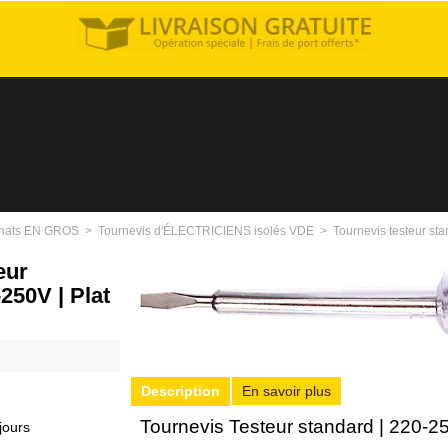
hats EN GROS
>
Tournevis d'ÉLECTRICIENS isolés VDE
>
Tournevis testeur sta
eur
250V | Plat
Description
En savoir plus
Tournevis Testeur standard | 220-25
jours