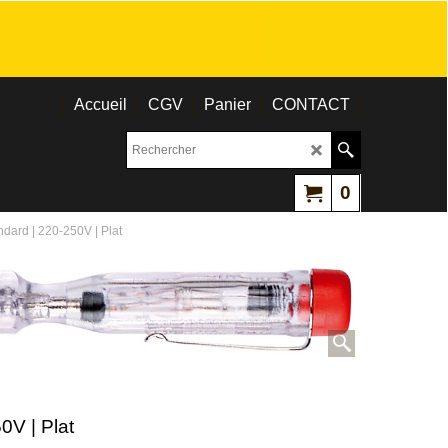
Accueil
CGV
Panier
CONTACT
0
ndard | 220-250V | Plat
0V | Plat