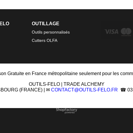
FELO
OUTILLAGE
Outils personnalisés
Cutters OLFA
ison Gratuite en France métropolitaine seulement pour les comm
OUTILS-FELO | TRADE ALCHEMY
ASBOURG (FRANCE) | ✉
CONTACT@OUTILS-FELO.FR
☎ 03 8
Boutique en ligne créés
avec le logiciel
eCommerce ShopFactory