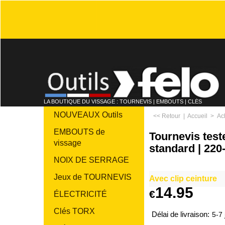
LA BOUTIQUE DU VISSAGE : TOURNEVIS | EMBOUTS | CLÉS
NOUVEAUX Outils
<< Retour
|
Accueil
>
Ac
EMBOUTS de
Tournevis test
vissage
standard | 220-
NOIX DE SERRAGE
Jeux de TOURNEVIS
Avec clip ceinture
14.95
€
ÉLECTRICITÉ
Clés TORX
Délai de livraison:
5-7 