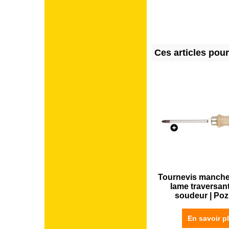
Ces articles pou
Tournevis manche
lame traversan
soudeur | Poz
En savoir p