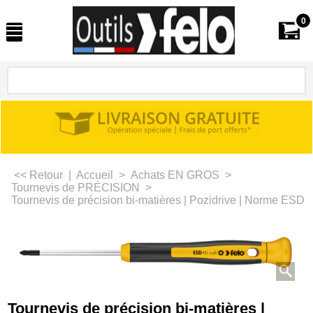
0
<< Retour
|
Accueil
>
Achats EN GROS
>
Tournevis de PRÉCISION
>
Tournevis de précision bi-matières | Pozidrive | Norme ESD | 
Tournevis de précision bi-matières |