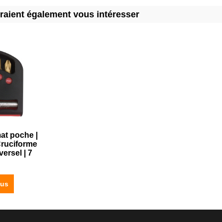
rraient également vous intéresser
at poche |
 Cruciforme
versel | 7
lus