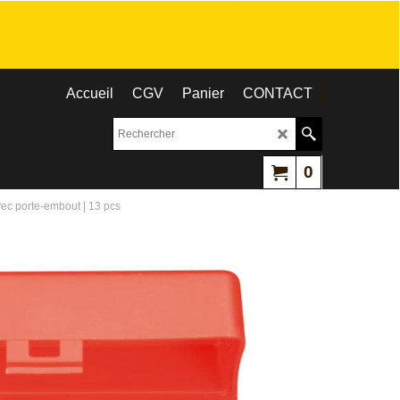
Accueil
CGV
Panier
CONTACT
0
ec porte-embout | 13 pcs