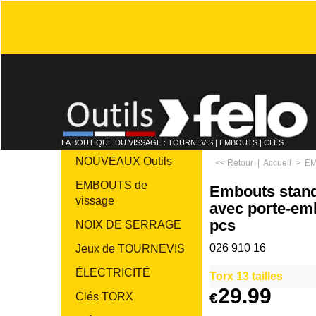
LA BOUTIQUE DU VISSAGE : TOURNEVIS | EMBOUTS | CLÉS
NOUVEAUX Outils
<< Retour
|
Accueil
>
EM
EMBOUTS de
Embouts stand
vissage
avec porte-emb
pcs
NOIX DE SERRAGE
026 910 16
Jeux de TOURNEVIS
ÉLECTRICITÉ
Torx 13 tailles
29.99
€
Clés TORX