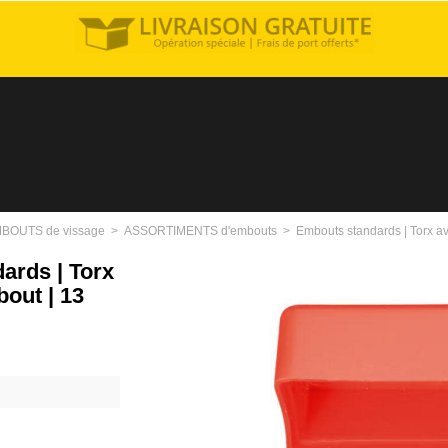
BOUTS de vissage
>
ASSORTIMENTS d'embouts
>
Embouts standards | Torx av
ards | Torx
out | 13