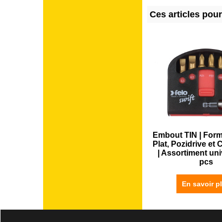
Ces articles pou
Embout TIN | Form
Plat, Pozidrive et
| Assortiment uni
pcs
En savoir p