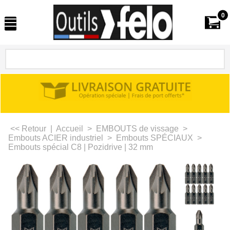
0
<< Retour
|
Accueil
>
EMBOUTS de vissage
>
Embouts ACIER industriel
>
Embouts SPÉCIAUX
>
Embouts spécial C8 | Pozidrive | 32 mm