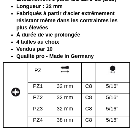
Longueur : 32 mm
Fabriqués à partir d'acier extrêmement
résistant même dans les contraintes les
plus élevées
À durée de vie prolongée
4 tailles au choix
Vendus par 10
Qualité pro - Made in Germany
PZ
PZ1
32 mm
C8
5/16"
PZ2
32 mm
C8
5/16"
PZ3
32 mm
C8
5/16"
PZ4
38 mm
C8
5/16"