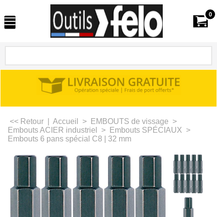
0
<< Retour
|
Accueil
>
EMBOUTS de vissage
>
Embouts ACIER industriel
>
Embouts SPÉCIAUX
>
Embouts 6 pans spécial C8 | 32 mm