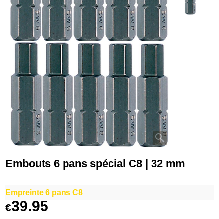
Embouts 6 pans spécial C8 | 32 mm
Empreinte 6 pans C8
39.95
€