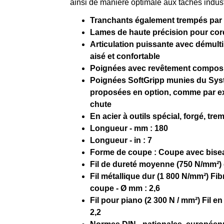
ainsi de manière optimale aux tâches industr
Tranchants également trempés par 
Lames de haute précision pour cord
Articulation puissante avec démultip
aisé et confortable
Poignées avec revêtement composi
Poignées SoftGripp munies du Syst
proposées en option, comme par ex
chute
En acier à outils spécial, forgé, trem
Longueur - mm : 180
Longueur - in : 7
Forme de coupe : Coupe avec bise
Fil de dureté moyenne (750 N/mm²) c
Fil métallique dur (1 800 N/mm²) Fibr
coupe - Ø mm : 2,6
Fil pour piano (2 300 N / mm²) Fil e
2,2