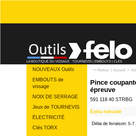
LA BOUTIQUE DU VISSAGE : TOURNEVIS | EMBOUTS | CLÉS
NOUVEAUX Outils
<< Retour
|
Accueil
>
Ac
EMBOUTS de
Pince coupante
vissage
épreuve
NOIX DE SERRAGE
591 118 40 STRBG
Jeux de TOURNEVIS
Extra robuste
ÉLECTRICITÉ
Délai de livraison:
5-7 
Clés TORX