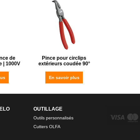
ince de
Pince pour circlips
e | 1000V
extérieurs coudée 90°
lus
En savoir plus
FELO
OUTILLAGE
Outils personnalisés
Cutters OLFA