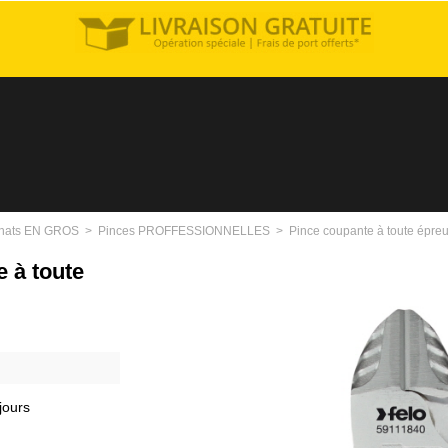
hats EN GROS
>
Pinces PROFFESSIONNELLES
>
Pince coupante à toute épre
 à toute
jours