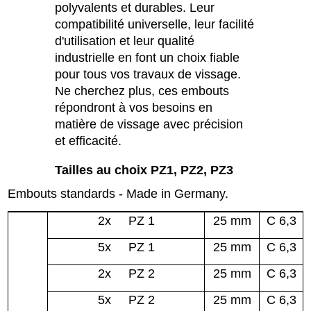
polyvalents et durables. Leur
compatibilité universelle, leur facilité
d'utilisation et leur qualité
industrielle en font un choix fiable
pour tous vos travaux de vissage.
Ne cherchez plus, ces embouts
répondront à vos besoins en
matière de vissage avec précision
et efficacité.
Tailles au choix PZ1, PZ2, PZ3
Embouts standards - Made in Germany.
2x PZ 1
25 mm
C 6,3
5x PZ 1
25 mm
C 6,3
2x PZ 2
25 mm
C 6,3
5x PZ 2
25 mm
C 6,3