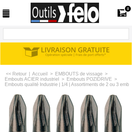
0
<< Retour
|
Accueil
>
EMBOUTS de vissage
>
Embouts ACIER industriel
>
Embouts POZIDRIVE
>
Embouts qualité Industrie | 1/4 | Assortiments de 2 ou 3 embou