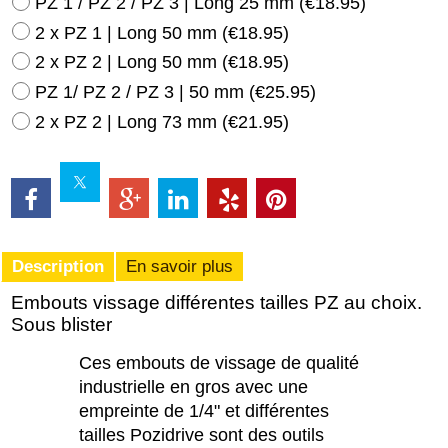
PZ 1 / PZ 2 / PZ 3 | Long 25 mm
(
€18.95
)
2 x PZ 1 | Long 50 mm
(
€18.95
)
2 x PZ 2 | Long 50 mm
(
€18.95
)
PZ 1/ PZ 2 / PZ 3 | 50 mm
(
€25.95
)
2 x PZ 2 | Long 73 mm
(
€21.95
)
Description
En savoir plus
Embouts vissage différentes tailles PZ au choix.
Sous blister
Ces embouts de vissage de qualité
industrielle en gros avec une
empreinte de 1/4" et différentes
tailles Pozidrive sont des outils