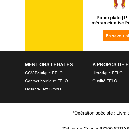
Pince plate | P
mécanicien isolé
En savoir p
MENTIONS LÉGALES
A PROPOS DE 
CGV Boutique FELO
Historique FELO
Contact boutique FELO
Qualité FELO
Holland-Letz GmbH
*Opération spéciale : Livra
204 av. de Colmar 67100 STR