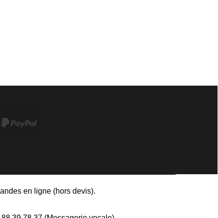
andes en ligne (hors devis)
.
8 39 78 37 (Messagerie vocale)