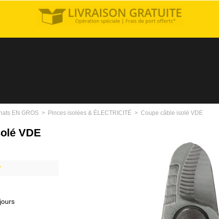
hats EN GROS
>
Pinces isolées & ÉLECTRICITÉ
>
Coupe câble isolé VDE
solé VDE
r
jours