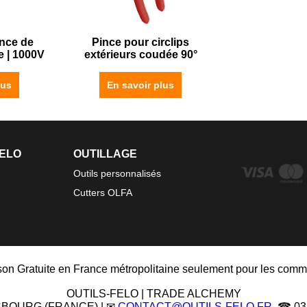
ince de
Pince pour circlips
e | 1000V
extérieurs coudée 90°
lus
En savoir plus
FELO
OUTILLAGE
Outils personnalisés
Cutters OLFA
ison Gratuite en France métropolitaine seulement pour les comm
OUTILS-FELO | TRADE ALCHEMY
ASBOURG (FRANCE) | ✉
CONTACT@OUTILS-FELO.FR
☎ 03 8