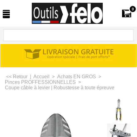
0
<< Retour
|
Accueil
>
Achats EN GROS
>
Pinces PROFFESSIONNELLES
>
Coupe câble à levier | Robustesse à toute épreuve