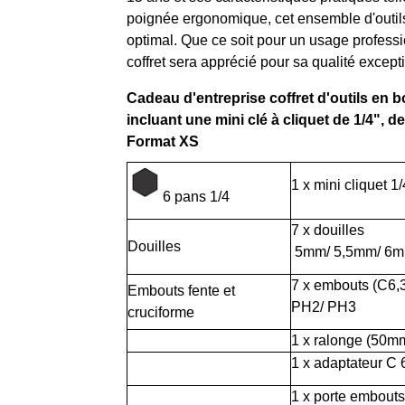
poignée ergonomique, cet ensemble d'outils 
optimal. Que ce soit pour un usage professi
coffret sera apprécié pour sa qualité except
Cadeau d'entreprise coffret d'outils en 
incluant une mini clé à cliquet de 1/4", d
Format XS
1 x mini cliquet 1/
6 pans 1/4
7 x douilles
Douilles
5mm/ 5,5mm/ 6m
7 x embouts (C6,3 
Embouts fente et
PH2/ PH3
cruciforme
1 x ralonge (50mm
1 x adaptateur C 
1 x porte embout