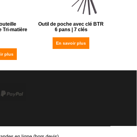
uteille
Outil de poche avec clé BTR
Tri-matière
6 pans | 7 clés
En savoir plus
ir plus
andes en ligne (hors devis)
.