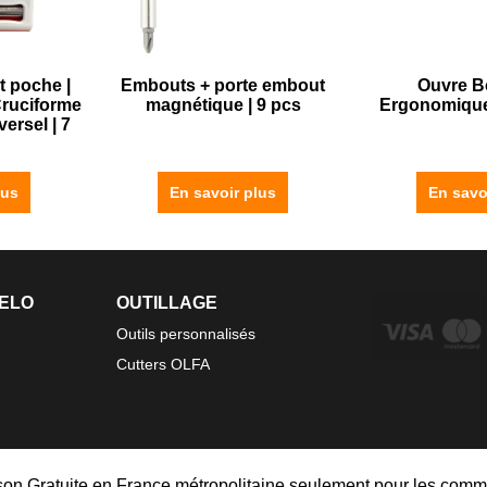
t poche |
Embouts + porte embout
Ouvre Bo
 Cruciforme
magnétique | 9 pcs
Ergonomique 
versel | 7
lus
En savoir plus
En savo
FELO
OUTILLAGE
Outils personnalisés
Cutters OLFA
ison Gratuite en France métropolitaine seulement pour les comm