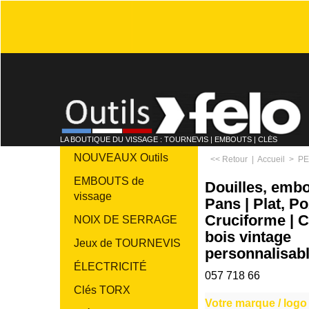
LA BOUTIQUE DU VISSAGE : TOURNEVIS | EMBOUTS | CLÉS
NOUVEAUX Outils
<< Retour
|
Accueil
>
PE
EMBOUTS de
Douilles, embo
vissage
Pans | Plat, Po
Cruciforme | C
NOIX DE SERRAGE
bois vintage
Jeux de TOURNEVIS
personnalisabl
ÉLECTRICITÉ
057 718 66
Clés TORX
Votre marque / logo