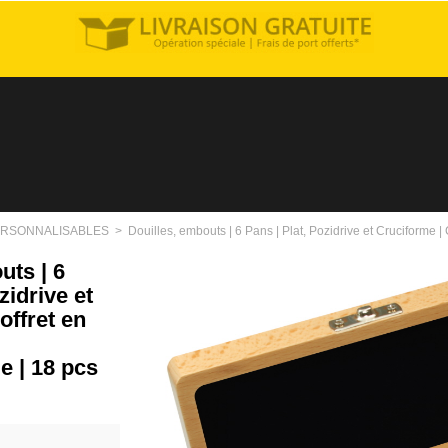
RSONNALISABLES
>
Douilles, embouts | 6 Pans | Plat, Pozidrive et Cruciforme |
uts | 6
zidrive et
offret en
e | 18 pcs