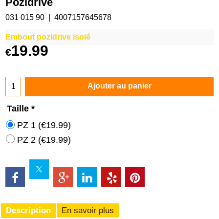
Pozidrive
031 015 90
4007157645678
Embout pozidrive isolé
19.99
€
Ajouter au panier
Taille
*
PZ 1
(
€19.99
)
PZ 2
(
€19.99
)
Description
En savoir plus