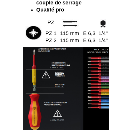
couple de serrage
Qualité pro
PZ
PZ 1
115 mm
E 6,3
1/4"
PZ 2
115 mm
E 6,3
1/4"