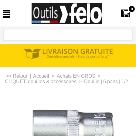
0
<< Retour
|
Accueil
>
Achats EN GROS
>
CLIQUET, douilles & accessoires
>
Douille | 6 pans | 1/2