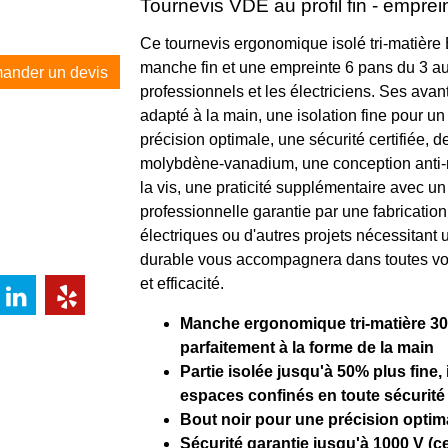
Tournevis VDE au profil fin - empr
Ce tournevis ergonomique isolé tri-matière 
manche fin et une empreinte 6 pans du 3 au 6
ander un devis
professionnels et les électriciens. Ses a
adapté à la main, une isolation fine pour u
précision optimale, une sécurité certifiée, 
molybdène-vanadium, une conception anti-rou
la vis, une praticité supplémentaire avec un
professionnelle garantie par une fabricatio
électriques ou d'autres projets nécessitant 
durable vous accompagnera dans toutes vos
et efficacité.
Manche ergonomique tri-matière 30%
parfaitement à la forme de la main
Partie isolée jusqu'à 50% plus fine
espaces confinés en toute sécurité
Bout noir pour une précision optim
Sécurité garantie jusqu'à 1000 V (c