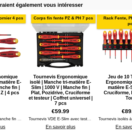
rraient également vous intéresser
ornier 4 pcs
Corps fin fente PZ & PH 7 pcs
Rack Fente, P
p
nomique
Tournevis Ergonomique
Jeu de 10 
-matière E-
isolé | Manche tri-matière E-
Ergonomique
nche fin |
Slim | 1000 V | Manche fin |
matière E-S
 Z | 4 pcs
Plat, Pozidrive, Cruciforme
Cruciforme, 
et testeur | Coffret universel |
To
7 pcs
€
59.99
€
89
4 tournevis VDE au manche fin pour travail en espace confiné
Tournevis VDE E-Slim avec testeur dans un coffret
lus
En savoir plus
En savo