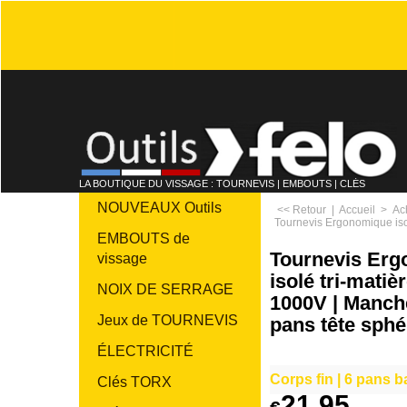
LA BOUTIQUE DU VISSAGE : TOURNEVIS | EMBOUTS | CLÉS
NOUVEAUX Outils
<< Retour
|
Accueil
>
Ac
Tournevis Ergonomique isol
EMBOUTS de
Tournevis Er
vissage
isolé tri-matiè
NOIX DE SERRAGE
1000V | Manche
Jeux de TOURNEVIS
pans tête sphé
ÉLECTRICITÉ
Corps fin | 6 pans 
Clés TORX
21.95