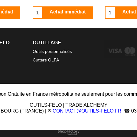
médiat
Achat immédiat
Achat
FELO
OUTILLAGE
Outils personnalisés
Cutters OLFA
ison Gratuite en France métropolitaine seulement pour les comm
OUTILS-FELO | TRADE ALCHEMY
ASBOURG (FRANCE) | ✉
CONTACT@OUTILS-FELO.FR
☎ 03 8
Boutique en ligne créés
avec le logiciel