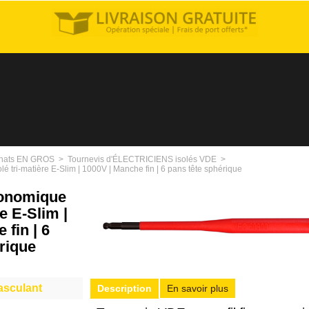
hats EN GROS
>
Tournevis d'ÉLECTRICIENS isolés VDE
>
é tri-matière E-Slim | 1000V | Manche fin | 6 pans tête sphérique
gonomique
re E-Slim |
 fin | 6
rique
basculant
Description
En savoir plus