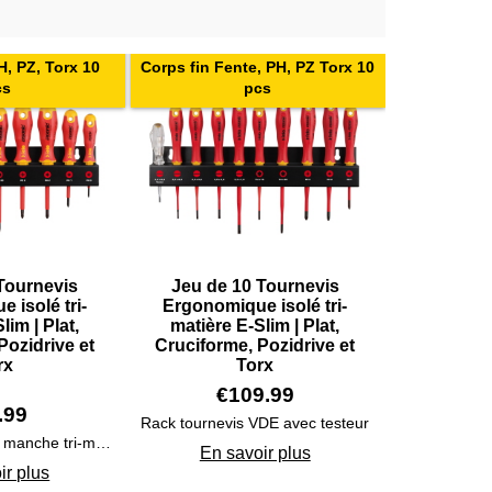
H, PZ, Torx 10
Corps fin Fente, PH, PZ Torx 10
cs
pcs
Tournevis
Jeu de 10 Tournevis
 isolé tri-
Ergonomique isolé tri-
lim | Plat,
matière E-Slim | Plat,
Pozidrive et
Cruciforme, Pozidrive et
rx
Torx
€
109.99
.99
Rack tournevis VDE avec testeur
Tournevis isolés à manche tri-matière sur rack en métal.
En savoir plus
ir plus