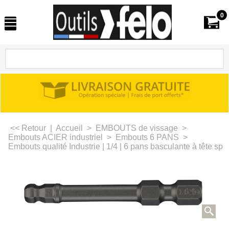
0
<< Retour
|
Accueil
>
EMBOUTS de vissage
>
Embouts ACIER industriel
>
Embouts 6 PANS
>
Embouts qualité Industrie | 1/4 | 6 pans basculante à tête sp