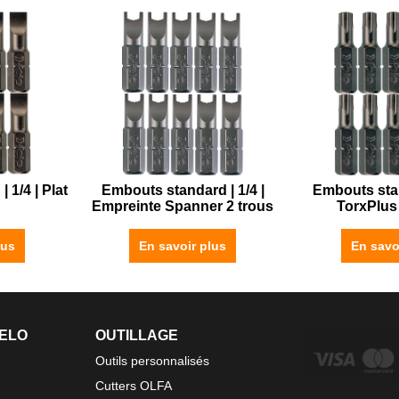
 1/4 | Plat
Embouts standard | 1/4 |
Embouts stan
Empreinte Spanner 2 trous
TorxPlus
lus
En savoir plus
En savo
FELO
OUTILLAGE
Outils personnalisés
Cutters OLFA