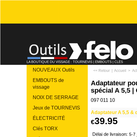
LA BOUTIQUE DU VISSAGE : TOURNEVIS | EMBOUTS | CLÉS
NOUVEAUX Outils
<< Retour
|
Accueil
>
Ac
EMBOUTS de
Adaptateur po
vissage
spécial A 5,5 |
NOIX DE SERRAGE
097 011 10
Jeux de TOURNEVIS
Adaptateur A 5,5 & 
ÉLECTRICITÉ
39.95
€
Clés TORX
Délai de livraison:
5-7 