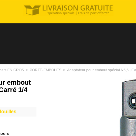
hats EN GROS
>
PORTE-EMBOUTS
>
Adaptateur pour embout spécial A 5,5 | Ca
ur embout
 Carré 1/4
douilles
jours