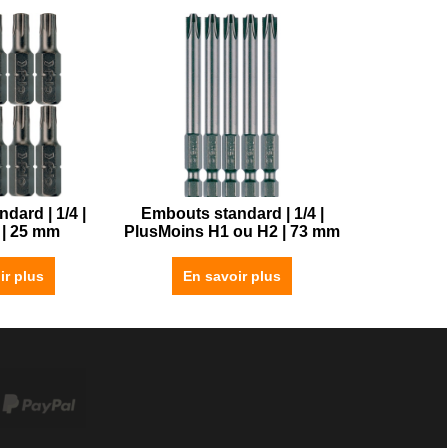
dard | 1/4 |
Embouts standard | 1/4 |
 | 25 mm
PlusMoins H1 ou H2 | 73 mm
ir plus
En savoir plus