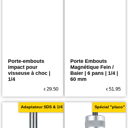
Porte-embouts
Porte Embouts
impact pour
Magnétique Fein /
visseuse à choc |
Baier | 6 pans | 1/4 |
1/4
60 mm
29.50
51.95
€
€
Adaptateur SDS & 1/4
Spécial "placo"