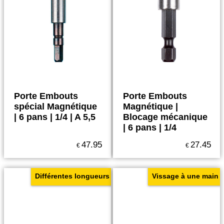
Porte Embouts
Porte Embouts
spécial Magnétique
Magnétique |
| 6 pans | 1/4 | A 5,5
Blocage mécanique
| 6 pans | 1/4
47.95
27.45
€
€
Différentes longueurs
Vissage à une main