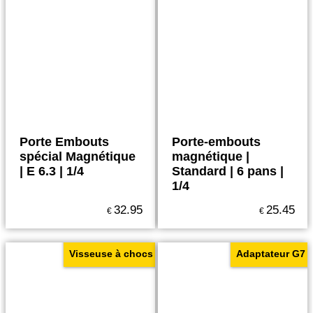
Porte Embouts
Porte-embouts
spécial Magnétique
magnétique |
| E 6.3 | 1/4
Standard | 6 pans |
1/4
32.95
25.45
€
€
Visseuse à chocs
Adaptateur G7