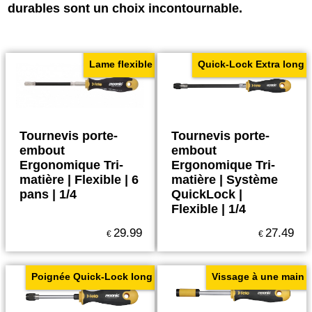
durables sont un choix incontournable.
Lame flexible
Quick-Lock Extra long
Tournevis porte-
Tournevis porte-
embout
embout
Ergonomique Tri-
Ergonomique Tri-
matière | Flexible | 6
matière | Système
pans | 1/4
QuickLock |
Flexible | 1/4
29.99
27.49
€
€
Poignée Quick-Lock long
Vissage à une main