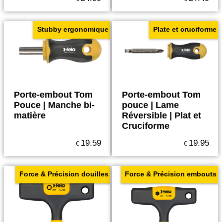
Stubby ergonomique
Plate et cruciforme
Porte-embout Tom
Porte-embout Tom
Pouce | Manche bi-
pouce | Lame
matière
Réversible | Plat et
Cruciforme
19.59
19.95
€
€
Force & Précision douilles
Force & Précision embouts