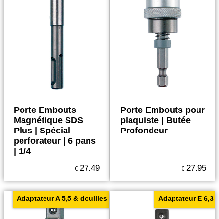
Porte Embouts
Porte Embouts pour
Magnétique SDS
plaquiste | Butée
Plus | Spécial
Profondeur
perforateur | 6 pans
| 1/4
27.49
27.95
€
€
Adaptateur A 5,5 & douilles
Adaptateur E 6,3