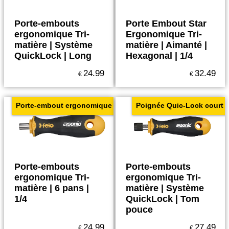
Porte-embouts
Porte Embout Star
ergonomique Tri-
Ergonomique Tri-
matière | Système
matière | Aimanté |
QuickLock | Long
Hexagonal | 1/4
24.99
32.49
€
€
Porte-embout ergonomique
Poignée Quic-Lock court
Porte-embouts
Porte-embouts
ergonomique Tri-
ergonomique Tri-
matière | 6 pans |
matière | Système
1/4
QuickLock | Tom
pouce
24.99
27.49
€
€