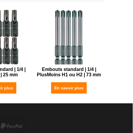
dard | 1/4 |
Embouts standard | 1/4 |
 | 25 mm
PlusMoins H1 ou H2 | 73 mm
ir plus
En savoir plus