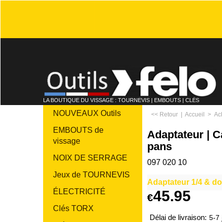
LA BOUTIQUE DU VISSAGE : TOURNEVIS | EMBOUTS | CLÉS
NOUVEAUX Outils
<< Retour
|
Accueil
>
Ac
EMBOUTS de
Adaptateur | Ca
vissage
pans
NOIX DE SERRAGE
097 020 10
Jeux de TOURNEVIS
Adaptateur 1/4 & do
ÉLECTRICITÉ
45.95
€
Clés TORX
Délai de livraison:
5-7 