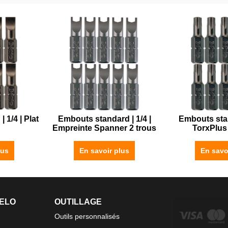
 1/4 | Plat
Embouts standard | 1/4 |
Embouts stan
Empreinte Spanner 2 trous
TorxPlus
lus
En savoir plus
En savo
FELO
OUTILLAGE
Outils personnalisés