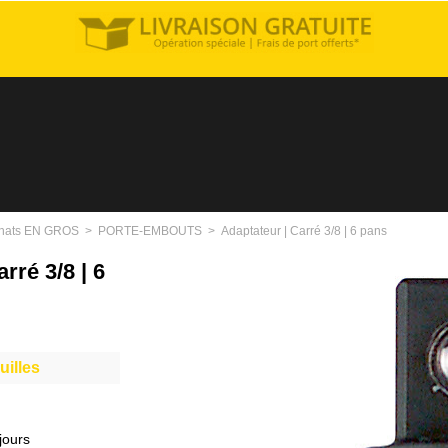
hats EN GROS
>
PORTE-EMBOUTS
>
Adaptateur | Carré 3/8 | 6 pans
rré 3/8 | 6
uilles
jours