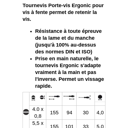
Tournevis Porte-vis Ergonic pour
vis à fente permet de retenir la
vis.
Résistance à toute épreuve
de la lame et du manche
(jusqu'à 100% au-dessus
des normes DIN et ISO)
Prise en main naturelle, le
tournevis Ergonic s'adapte
vraiment à la main et pas
l'inverse. Permet un vissage
rapide.
4.0 x
155
94
30
4,0
0,8
5,5 x
155
101
33
5,0