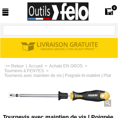
0
<< Retour
|
Accueil
>
Achats EN GROS
>
Tournevis à FENTES
>
Tournevis avec maintien de vis | Poignée tri-matière | Plat
Tournevis avec maintien de vis | Poignée