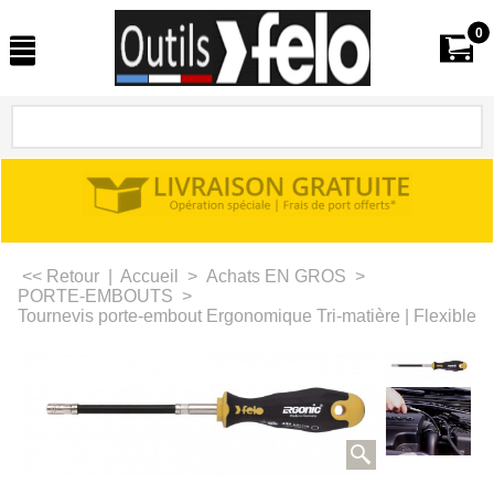
0
<< Retour
|
Accueil
>
Achats EN GROS
>
PORTE-EMBOUTS
>
Tournevis porte-embout Ergonomique Tri-matière | Flexible | 